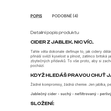
POPIS
PODOBNÉ (4)
Detailní popis produktu
CIDER Z JABLEK. NIC VÍC.
Tahle věta dokonale definuje to, jak cidery děl
přináší svěží kyselost a plnost, zatímco britská
zbytečných přídavků. To vše proto, aby si zach
pochází.
KDYŽ HLEDÁŠ PRAVOU CHUŤ JA
Žádné kompromisy, žádná chemie. Jen jablka, peč
Jablečný cider - suchý - nefiltrovaný - perliv
SLOŽENÍ: