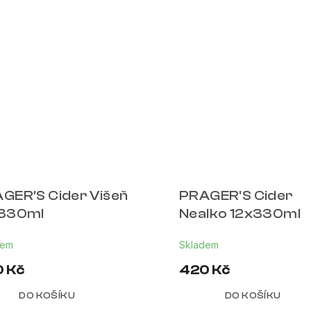
GER'S Cider Višeň
PRAGER'S Cider
330ml
Nealko 12x330ml
dem
Skladem
 Kč
420 Kč
DO KOŠÍKU
DO KOŠÍKU