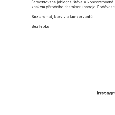
Fermentovaná jablečná šťáva a koncentrovaná š
znakem přírodního charakteru nápoje. Podávejte 
Bez aromat, barviv a konzervantů
Bez lepku
Z
á
p
a
t
Instag
í