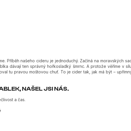
áme. Příběh našeho cideru je jednoduchý. Začíná na moravských sa
 jablka dávají ten správný hořkosladký šmrnc. A protože věříme v sí
oval tu pravou moštovou chuť. To je cider tak, jak má být – upřím
BLEK, NAŠEL JSI NÁS.
livost a čas.
ý