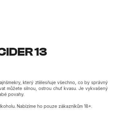
NÁKUPNÍ KOŠÍK
Prázdný košík
 NÁS
PROGRAM
MAGAZÍN
CIDER 13
 fajnšmekry, který ztělesňuje všechno, co by správný
vat můžete silnou, ostrou chuť kvasu. Je vykvašený
labé povahy.
lkoholu. Nabízíme ho pouze zákazníkům 18+.