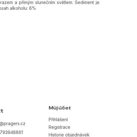
mrazem a přímým slunečním světlem. Sediment je
Obsah alkoholu: 6%
Můj účet
t
Přihlášení
@
pragers.cz
Registrace
793948861
Historie objednávek