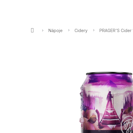
Přejít
na
NÁP
obsah
Domů
Nápoje
Cidery
PRAGER'S Cider 