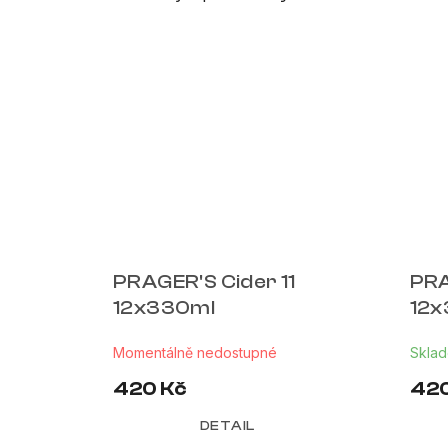
PRAGER'S Cider 11
PRA
12x330ml
12x
Momentálně nedostupné
Skla
420 Kč
420
DETAIL