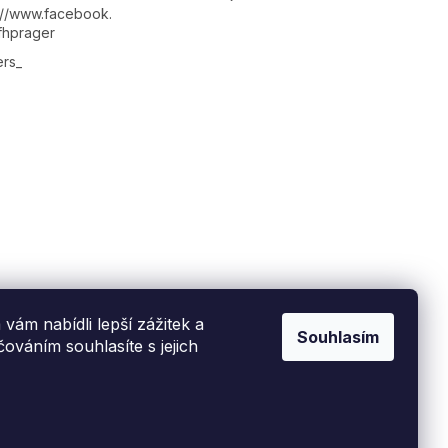
://www.facebook.
fhprager
rs_
ám nabídli lepší zážitek a
Souhlasím
ováním souhlasíte s jejich