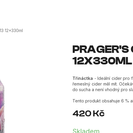
OJE
MERCH
DÁRKOVÉ SADY
DOPLŇKY
O
13 12x330ml
PRAGER'S 
12X330ML
Třináctka
- Ideální cider pro
řemeslný cider měl mít. Očeká
do sucha a není vhodný pro s
Tento produkt obsahuje 6 % a
420 Kč
Měrná
cena:
Skladem