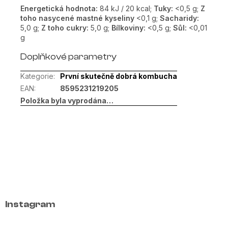
Energetická hodnota:
84 kJ /
20 kcal;
Tuky:
<0,5 g;
Z
toho nasycené mastné kyseliny
<0,1 g;
Sacharidy:
5,0 g;
Z toho cukry:
5,0 g;
Bílkoviny:
<0,5 g;
Sůl:
<0,01
g
Doplňkové parametry
Kategorie
:
První skutečně dobrá kombucha
EAN
:
8595231219205
Položka byla vyprodána…
Z
á
p
a
Instagram
t
í