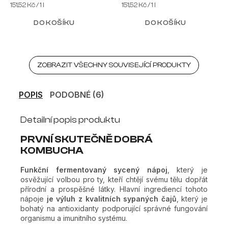
Měrná
Měrná
151,52 Kč / 1 l
151,52 Kč / 1 l
cena:
cena:
DO KOŠÍKU
DO KOŠÍKU
ZOBRAZIT VŠECHNY SOUVISEJÍCÍ PRODUKTY
POPIS
PODOBNÉ (6)
Detailní popis produktu
PRVNÍ SKUTEČNĚ DOBRÁ
KOMBUCHA
Funkční fermentovaný sycený nápoj
, který je
osvěžující volbou pro ty, kteří chtějí svému tělu dopřát
přírodní a prospěšné látky. Hlavní ingrediencí tohoto
nápoje
je výluh z kvalitních sypaných čajů
, který je
bohatý na antioxidanty podporující správné fungování
organismu a imunitního systému.