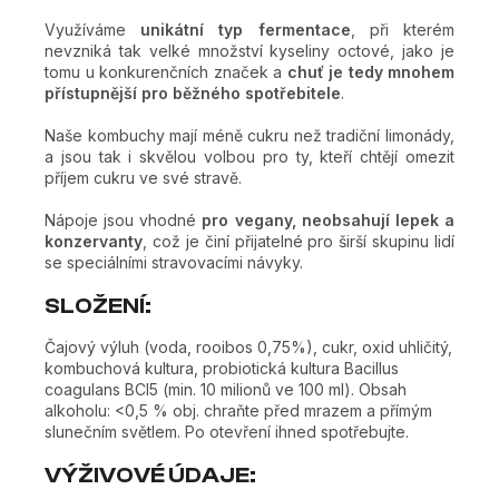
Využíváme
unikátní typ fermentace
, při kterém
nevzniká tak velké množství kyseliny octové, jako je
tomu u konkurenčních značek a
chuť je tedy mnohem
přístupnější pro běžného spotřebitele
.
Naše kombuchy mají méně cukru než tradiční limonády,
a jsou tak i skvělou volbou pro ty, kteří chtějí omezit
příjem cukru ve své stravě.
Nápoje jsou vhodné
pro vegany, neobsahují lepek a
konzervanty
, což je činí přijatelné pro širší skupinu lidí
se speciálními stravovacími návyky.
SLOŽENÍ:
Čajový výluh (voda, rooibos 0,75%), cukr, oxid uhličitý,
kombuchová kultura, probiotická kultura Bacillus
coagulans BCI5 (min. 10 milionů ve 100 ml). Obsah
alkoholu: <0,5 % obj. chraňte před mrazem a přímým
slunečním světlem. Po otevření ihned spotřebujte.
VÝŽIVOVÉ ÚDAJE: