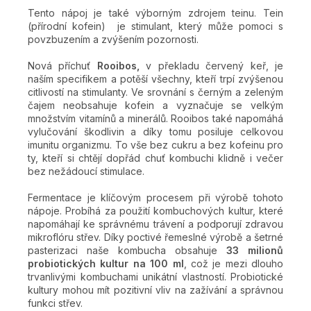
Tento nápoj je také výborným zdrojem teinu. Tein
(přírodní kofein) je stimulant, který může pomoci s
povzbuzením a zvýšením pozornosti.
Nová příchuť
Rooibos,
v překladu červený keř, je
naším specifikem a potěší všechny, kteří trpí zvýšenou
citlivostí na stimulanty.
Ve srovnání s černým a zeleným
čajem neobsahuje kofein a vyznačuje se velkým
množstvím vitamínů a minerálů. Rooibos také napomáhá
vylučování škodlivin a díky tomu posiluje celkovou
imunitu organizmu. To vše bez cukru a bez kofeinu pro
ty, kteří si chtějí dopřád chuť kombuchi klidně i večer
bez nežádoucí stimulace.
Fermentace je klíčovým procesem při výrobě tohoto
nápoje. Probíhá za použití kombuchových kultur, které
napomáhají ke správnému trávení a podporují zdravou
mikroflóru střev. Díky poctivé řemeslné výrobě a šetrné
pasterizaci naše kombucha obsahuje
33 milionů
probiotických kultur na 100 ml
, což je mezi dlouho
trvanlivými kombuchami unikátní vlastností. Probiotické
kultury mohou mít pozitivní vliv na zažívání a správnou
funkci střev.