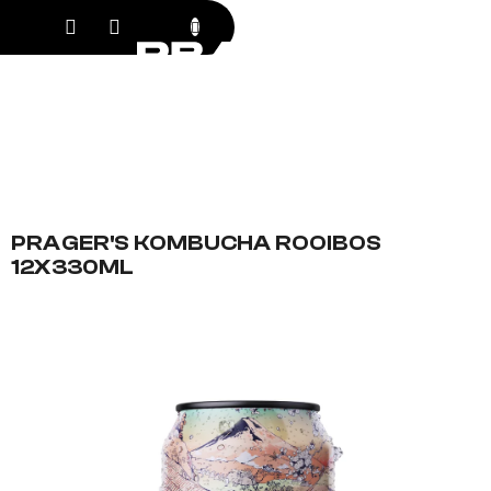
Přejít
NÁKUPNÍ KO
na
obsah
PRAGER'S KOMBUCHA ROOIBOS
12X330ML