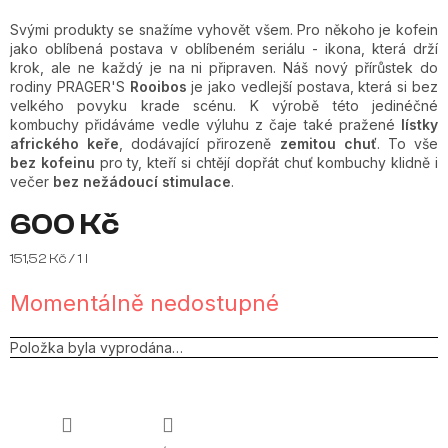
Svými produkty se snažíme vyhovět všem. Pro někoho je kofein
jako oblíbená postava v oblíbeném seriálu - ikona, která drží
krok, ale ne každý je na ni připraven. Náš nový přírůstek do
rodiny PRAGER'S
Rooibos
je jako vedlejší postava, která si bez
velkého povyku krade scénu. K výrobě této jedinéčné
kombuchy přidáváme vedle výluhu z čaje také pražené
lístky
afrického keře
, dodávající přirozeně
zemitou chuť
. To vše
bez kofeinu
pro ty, kteří si chtějí dopřát chuť kombuchy klidně i
večer
bez nežádoucí stimulace
.
600 Kč
Měrná
151,52 Kč / 1 l
cena:
Momentálně nedostupné
Položka byla vyprodána…