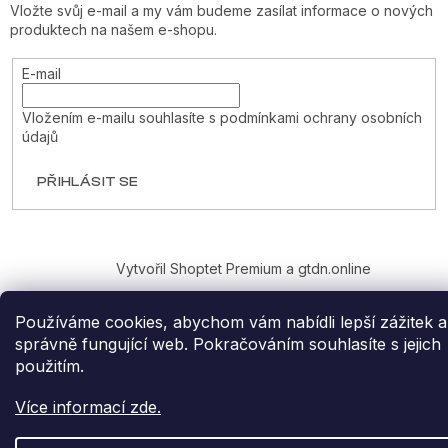
Vložte svůj e-mail a my vám budeme zasílat informace o nových
produktech na našem e-shopu.
E-mail
Vložením e-mailu souhlasíte s
podmínkami ochrany osobních
údajů
PŘIHLÁSIT SE
Vytvořil Shoptet Premium
a
gtdn.online
Používáme cookies, abychom vám nabídli lepší zážitek a
Copyright 2026
PRAGER'S
. Všechna práva vyhrazena.
správně fungující web. Pokračováním souhlasíte s jejich
použitím.
Více informací zde.