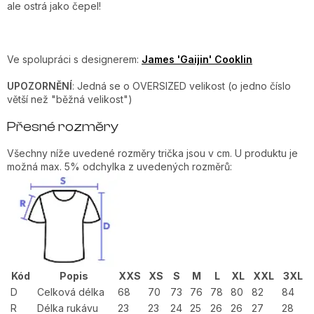
ale ostrá jako čepel!
Ve spolupráci s designerem:
James 'Gaijin' Cooklin
UPOZORNĚNÍ
: Jedná se o OVERSIZED velikost (o jedno číslo
větší než "běžná velikost")
Přesné rozměry
Všechny níže uvedené rozměry trička jsou v cm. U produktu je
možná max. 5% odchylka z uvedených rozměrů:
Kód
Popis
XXS
XS
S
M
L
XL
XXL
3XL
D
Celková délka
68
70
73
76
78
80
82
84
R
Délka rukávu
23
23
24
25
26
26
27
28