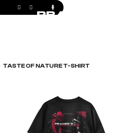
Přejít
NÁKUPNÍ KO
na
obsah
TASTE OF NATURE T-SHIRT