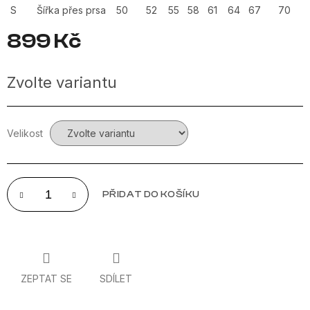
S
Šířka přes prsa
50
52
55
58
61
64
67
70
899 Kč
Měrná
cena:
Zvolte variantu
Velikost
PŘIDAT DO KOŠÍKU
ZEPTAT SE
SDÍLET